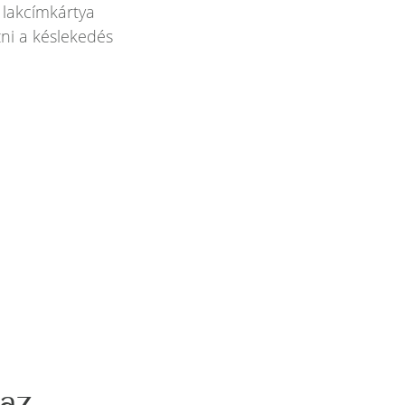
 lakcímkártya
zni a késlekedés
az