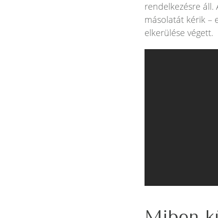
rendelkezésre áll.
másolatát kérik – 
elkerülése végett.
Miben kü