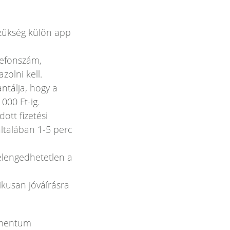
zükség külön app
elefonszám,
zolni kell.
ntálja, hogy a
000 Ft-ig.
ott fizetési
általában 1-5 perc
elengedhetetlen a
kusan jóváírásra
kumentum