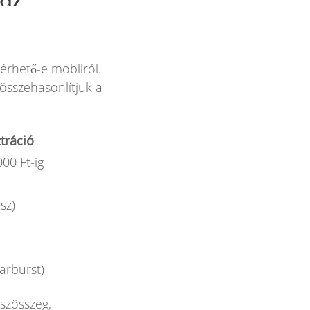
érhető-e mobilról.
 összehasonlítjuk a
ztráció
00 Ft-ig
sz)
tarburst)
szösszeg,