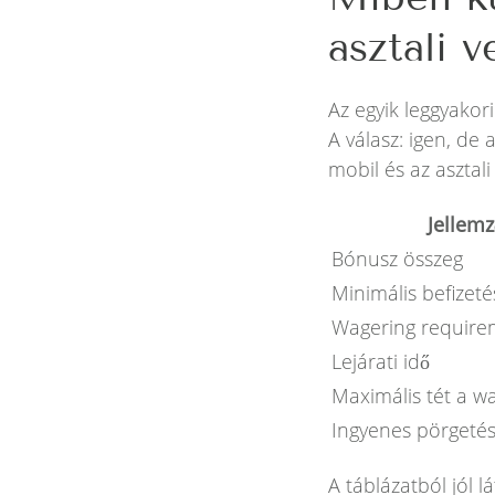
asztali v
Az egyik leggyakor
A válasz: igen, de
mobil és az asztal
Jellemz
Bónusz összeg
Minimális befizeté
Wagering require
Lejárati idő
Maximális tét a wa
Ingyenes pörgeté
A táblázatból jól