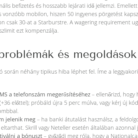
lis befizetés és hosszabb lejárati idő jellemzi. Emellet
 is vonzóbb mobilon, hiszen 50 ingyenes pörgetést kaps
alon csak 30-at a Starburstre. A wagering requirement 
limit ezt kompenzálja.
 problémák és megoldások
ió során néhány tipikus hiba léphet fel. Íme a leggyako
MS a telefonszám megerősítéséhez
– ellenőrizd, hogy
+36 előttel); próbáld újra 5 perc múlva, vagy kérj új kó
ombbal.
em jelenik meg
– ha banki átutalást használsz, a feldolg
ltarthat. Skrill vagy Neteller esetén általában azonnal j
iválni a bónuszt
– győződj meg róla, hogy a National