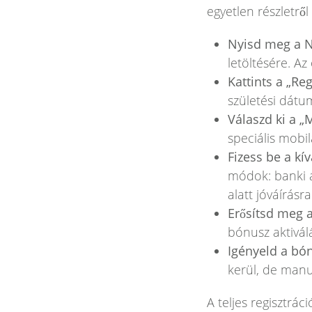
egyetlen részletről
Nyisd meg a N
letöltésére. Az
Kattints a „Re
születési dátum
Válaszd ki a „
speciális mobi
Fizess be a kí
módok: banki át
alatt jóváírásra
Erősítsd meg 
bónusz aktivál
Igényeld a bó
kerül, de manuá
A teljes regisztr