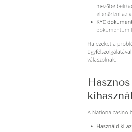
mezőbe beírtad
ellenőrizni az 
KYC dokument
dokumentum lej
Ha ezeket a problé
ügyfélszolgálatával
válaszolnak.
Hasznos 
kihaszná
A Nationalcasino b
Használd ki az