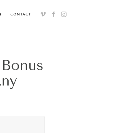
Q
CONTACT
 Bonus
Any