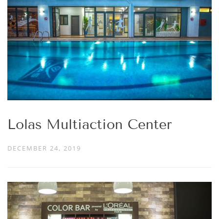
Lolas Multiaction Center
DECEMBER 24, 2019