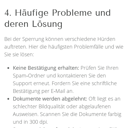
4. Häufige Probleme und
deren Lösung
Bei der Sperrung können verschiedene Hürden
auftreten. Hier die häufigsten Problemfälle und wie
Sie sie lösen:
Keine Bestätigung erhalten:
Prüfen Sie Ihren
Spam‑Ordner und kontaktieren Sie den
Support erneut. Fordern Sie eine schriftliche
Bestätigung per E‑Mail an.
Dokumente werden abgelehnt:
Oft liegt es an
schlechter Bildqualität oder abgelaufenen
Ausweisen. Scannen Sie die Dokumente farbig
und in 300 dpi.