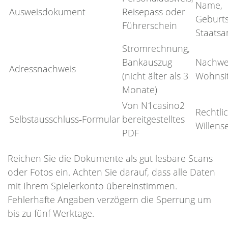
Name,
Ausweisdokument
Reisepass oder
Geburt
Führerschein
Staatsa
Stromrechnung,
Bankauszug
Nachwe
Adressnachweis
(nicht älter als 3
Wohnsi
Monate)
Von N1casino2
Rechtli
Selbstausschluss‑Formular
bereitgestelltes
Willens
PDF
Reichen Sie die Dokumente als gut lesbare Scans
oder Fotos ein. Achten Sie darauf, dass alle Daten
mit Ihrem Spielerkonto übereinstimmen.
Fehlerhafte Angaben verzögern die Sperrung um
bis zu fünf Werktage.