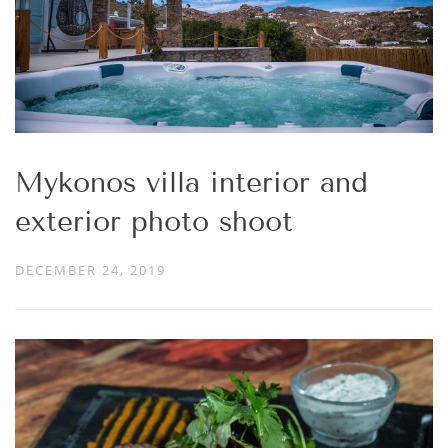
Mykonos villa interior and
exterior photo shoot
DECEMBER 24, 2019