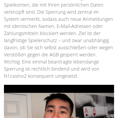
Spielkonten, die mit Ihren persönlichen Daten
verknüpft sind. Die Sperrung wird zentral im
System vermerkt, sodass auch neue Anmeldungen
mit identischen Namen, E‑Mail‑Adressen oder
Zahlungsmitteln blockiert werden. Ziel ist der
langfristige Spielerschutz – und zwar unabhängig
davon, ob Sie sich selbst ausschließen oder wegen
Verstößen gegen die AGB gesperrt werden.
Wichtig: Eine einmal beantragte lebenslange
Sperrung ist rechtlich bindend und wird von
N1casino2 konsequent umgesetzt.