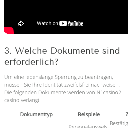
3. Welche Dokumente sind
erforderlich?
Um eine lebenslange Sperrung zu beantragen,
müssen Sie Ihre Identität zweifelsfrei nachweisen.
Die folgenden Dokumente werden von N1casino2
casino verlangt:
Dokumenttyp
Beispiele
Bestäti
Personalausweis,