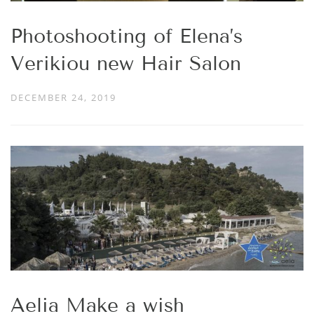
Photoshooting of Elena’s
Verikiou new Hair Salon
DECEMBER 24, 2019
Aelia Make a wish