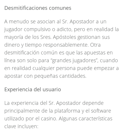
Desmitificaciones comunes
A menudo se asocian al Sr. Apostador a un
jugador compulsivo o adicto, pero en realidad la
mayoría de los Sres. Apóstoles gestionan sus
dinero y tiempo responsablemente. Otra
desmitificación común es que las apuestas en
línea son solo para “grandes jugadores”, cuando
en realidad cualquier persona puede empezar a
apostar con pequeñas cantidades.
Experiencia del usuario
La experiencia del Sr. Apostador depende
principalmente de la plataforma y el software
utilizado por el casino. Algunas características
clave incluyen: