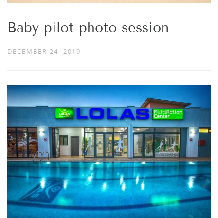
Baby pilot photo session
DECEMBER 24, 2019