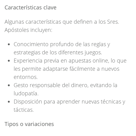
Características clave
Algunas características que definen a los Sres.
Apóstoles incluyen:
Conocimiento profundo de las reglas y
estrategias de los diferentes juegos.
Experiencia previa en apuestas online, lo que
les permite adaptarse fácilmente a nuevos
entornos.
Gesto responsable del dinero, evitando la
ludopatía.
Disposición para aprender nuevas técnicas y
tácticas.
Tipos o variaciones