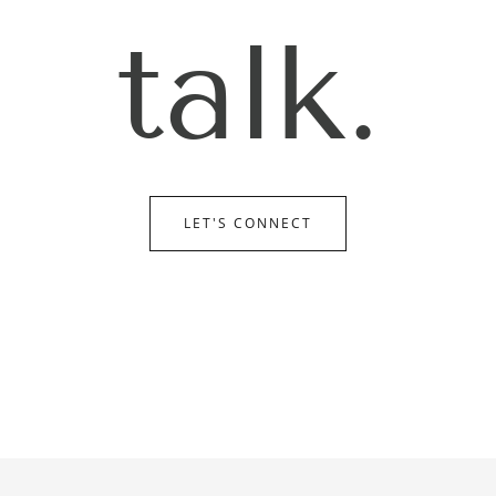
talk.
LET'S CONNECT