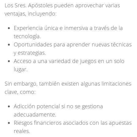
Los Sres. Apóstoles pueden aprovechar varias
ventajas, incluyendo:
Experiencia única e inmersiva a través de la
tecnología.
Oportunidades para aprender nuevas técnicas
y estrategias.
Acceso a una variedad de juegos en un solo
lugar.
Sin embargo, también existen algunas limitaciones
clave, como:
Adicción potencial si no se gestiona
adecuadamente.
Riesgos financieros asociados con las apuestas
reales.