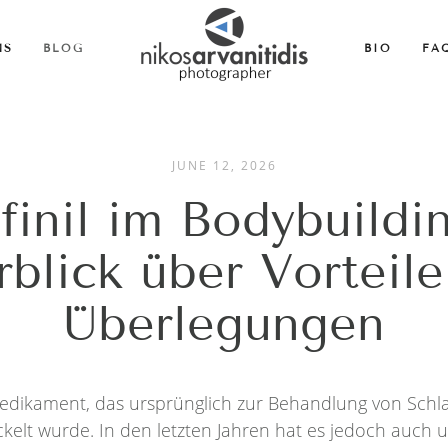
MS
BLOG
BIO
FA
JUNE 12, 2026
inil im Bodybuildin
blick über Vorteil
Überlegungen
 Medikament, das ursprünglich zur Behandlung von Schl
ckelt wurde. In den letzten Jahren hat es jedoch auch 