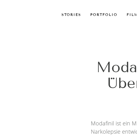
STORIES
PORTFOLIO
FIL
Modaf
Über
Modafinil ist ein
Narkolepsie entwi