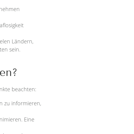
genehmen
flosigkeit
elen Ländern,
ten sein.
den?
unkte beachten:
n zu informieren,
nimieren. Eine