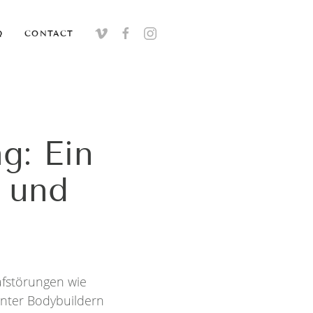
Q
CONTACT
g: Ein
e und
afstörungen wie
unter Bodybuildern