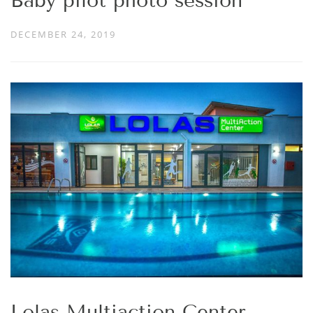
Baby pilot photo session
DECEMBER 24, 2019
Lolas Multiaction Center