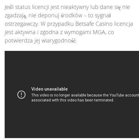
Jeśli status licencji jest nieaktywny lub dane się nie
zgadzają, nie deponuj środków – to sygnał
ostrzegawczy. W przypadku Betsafe Casino licencja
jest aktywna i zgodna z wymogami MGA, co
potwierdza jej wiarygodność.