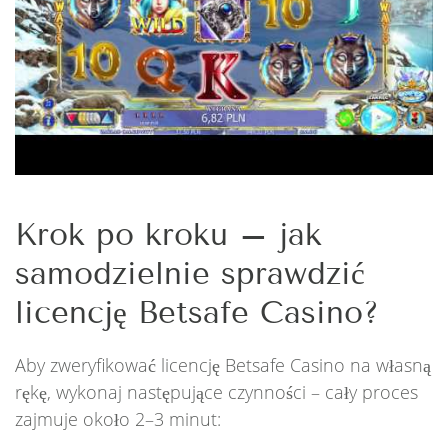
Krok po kroku – jak
samodzielnie sprawdzić
licencję Betsafe Casino?
Aby zweryfikować licencję Betsafe Casino na własną
rękę, wykonaj następujące czynności – cały proces
zajmuje około 2–3 minut: