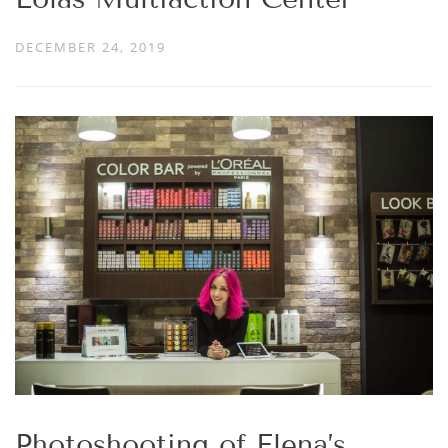
DECEMBER 24, 2019
Photoshooting of Elena’s