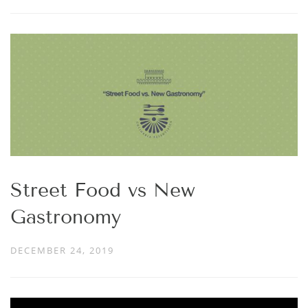
Street Food vs New
Gastronomy
DECEMBER 24, 2019