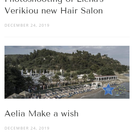
Verikiou new Hair Salon
DECEMBER 24, 2019
Aelia Make a wish
DECEMBER 24, 2019