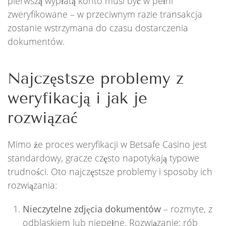
pierwszą wypłatą konto musi być w pełni
zweryfikowane – w przeciwnym razie transakcja
zostanie wstrzymana do czasu dostarczenia
dokumentów.
Najczęstsze problemy z
weryfikacją i jak je
rozwiązać
Mimo że proces weryfikacji w Betsafe Casino jest
standardowy, gracze często napotykają typowe
trudności. Oto najczęstsze problemy i sposoby ich
rozwiązania:
Nieczytelne zdjęcia dokumentów
– rozmyte, z
odblaskiem lub niepełne. Rozwiązanie: rób