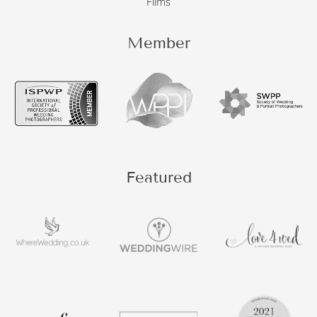
Films
Member
Featured