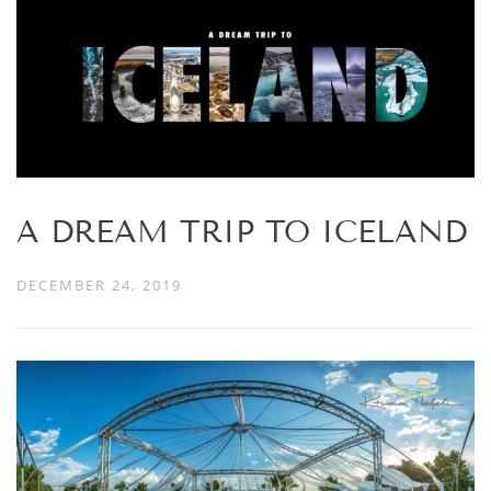
A DREAM TRIP TO ICELAND
DECEMBER 24, 2019