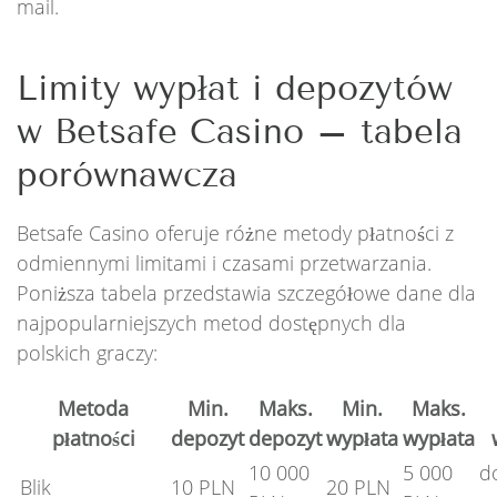
mail.
Limity wypłat i depozytów
w Betsafe Casino – tabela
porównawcza
Betsafe Casino oferuje różne metody płatności z
odmiennymi limitami i czasami przetwarzania.
Poniższa tabela przedstawia szczegółowe dane dla
najpopularniejszych metod dostępnych dla
polskich graczy:
Metoda
Min.
Maks.
Min.
Maks.
płatności
depozyt
depozyt
wypłata
wypłata
10 000
5 000
d
Blik
10 PLN
20 PLN