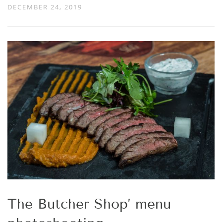
DECEMBER 24, 2019
The Butcher Shop’ menu