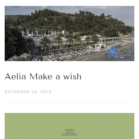
Aelia Make a wish
DECEMBER 24, 2019