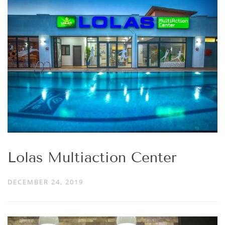
Lolas Multiaction Center
DECEMBER 24, 2019