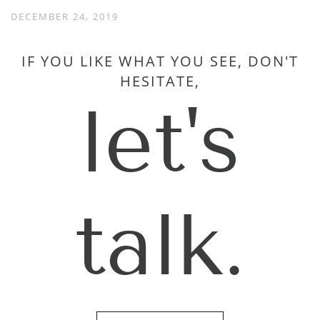
DECEMBER 24, 2019
IF YOU LIKE WHAT YOU SEE, DON'T
HESITATE,
let's
talk.