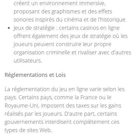
créent un environnement immersive,
proposant des graphismes et des effets
sonores inspirés du cinéma et de l’historique.
Jeux de stratégie : certains casinos en ligne
offrent également des jeux de stratégie où les
joueurs peuvent construire leur propre
organisation criminelle et rivaliser avec d’autres
utilisateurs.
Réglementations et Lois
La réglementation du jeu en ligne varie selon les
pays. Certains pays, comme la France ou le
Royaume-Uni, imposent des taxes sur les gains
réalisés par les joueurs. D’autre part, certains
gouvernements interdisent complètement ces
types de sites Web.