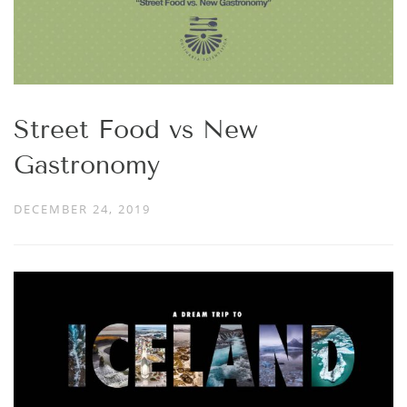
Street Food vs New
Gastronomy
DECEMBER 24, 2019