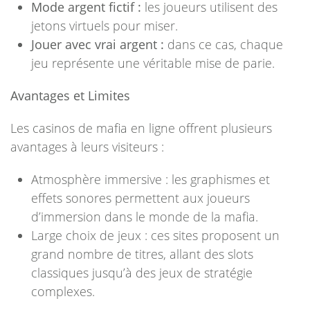
Mode argent fictif :
les joueurs utilisent des
jetons virtuels pour miser.
Jouer avec vrai argent :
dans ce cas, chaque
jeu représente une véritable mise de parie.
Avantages et Limites
Les casinos de mafia en ligne offrent plusieurs
avantages à leurs visiteurs :
Atmosphère immersive : les graphismes et
effets sonores permettent aux joueurs
d’immersion dans le monde de la mafia.
Large choix de jeux : ces sites proposent un
grand nombre de titres, allant des slots
classiques jusqu’à des jeux de stratégie
complexes.