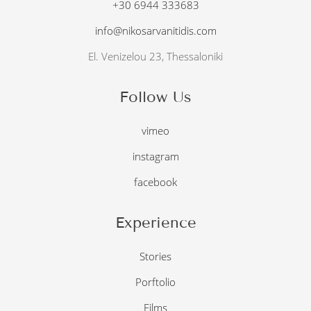
+30 6944 333683
info@nikosarvanitidis.com
El. Venizelou 23, Thessaloniki
Follow Us
vimeo
instagram
facebook
Experience
Stories
Porftolio
Films