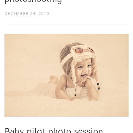
DECEMBER 24, 2019
Baby pilot photo session