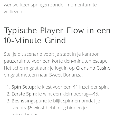
werkverkeer springen zonder momentum te
verliezen.
Typische Player Flow in een
10‑Minute Grind
Stel je dit scenario voor: je stapt in je kantoor
pauzeruimte voor een korte tien‑minuten escape.
Het scherm gaat aan; je logt in op
Gransino Casino
en gaat meteen naar Sweet Bonanza.
Spin Setup:
Je kiest voor een $1 inzet per spin.
Eerste Spin:
Je wint een klein bedrag—$5.
Beslissingspunt:
Je blijft spinnen omdat je
slechts $5 winst hebt, nog binnen je
micro‑budget.