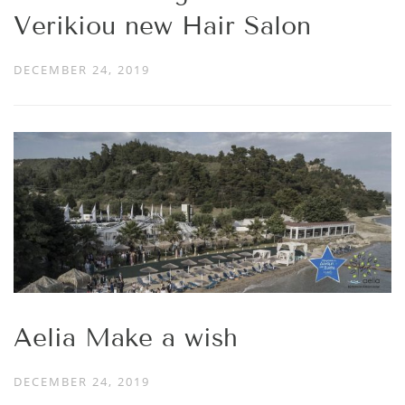
Verikiou new Hair Salon
DECEMBER 24, 2019
Aelia Make a wish
DECEMBER 24, 2019