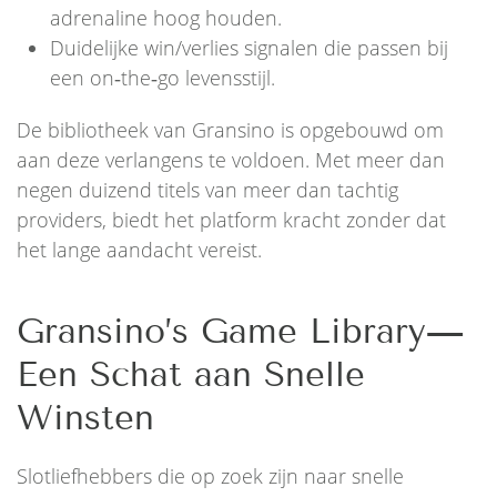
adrenaline hoog houden.
Duidelijke win/verlies signalen die passen bij
een on‑the‑go levensstijl.
De bibliotheek van Gransino is opgebouwd om
aan deze verlangens te voldoen. Met meer dan
negen duizend titels van meer dan tachtig
providers, biedt het platform kracht zonder dat
het lange aandacht vereist.
Gransino’s Game Library—
Een Schat aan Snelle
Winsten
Slotliefhebbers die op zoek zijn naar snelle