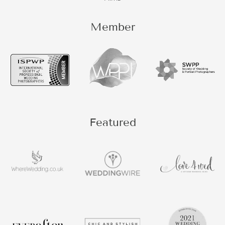
Member
Featured