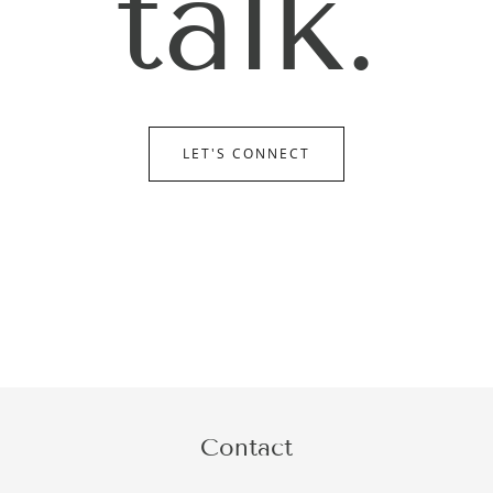
talk.
LET'S CONNECT
Contact