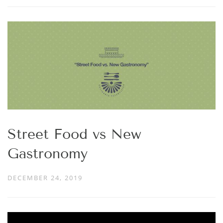
Street Food vs New
Gastronomy
DECEMBER 24, 2019