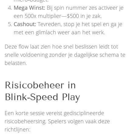
Mega Winst:
Bij spin nummer zes activeer je
een 500x multiplier—$500 in je zak.
Cashout:
Tevreden, stop je het spel en ga je
met een glimlach weer aan het werk.
Deze flow laat zien hoe snel beslissen leidt tot
snelle voldoening zonder je dagelijkse schema te
belasten.
Risicobeheer in
Blink‑Speed Play
Een korte sessie vereist gedisciplineerde
risicobeheersing. Spelers volgen vaak deze
richtlijnen: