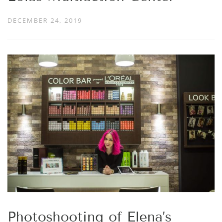
DECEMBER 24, 2019
Photoshooting of Elena’s