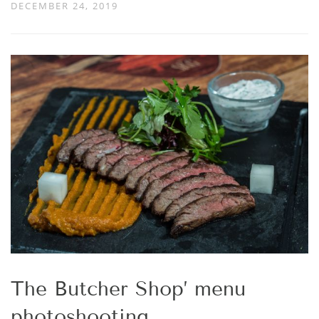
DECEMBER 24, 2019
The Butcher Shop’ menu
photoshooting