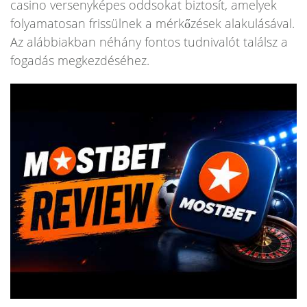
casino versenyképes oddsokat biztosít, amelyek
folyamatosan frissülnek a mérkőzések alakulásával.
Az alábbiakban néhány fontos tudnivalót találsz a
fogadás megkezdéséhez.