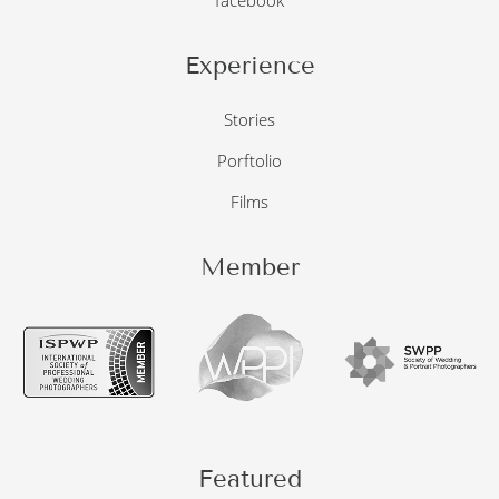
Experience
Stories
Porftolio
Films
Member
Featured