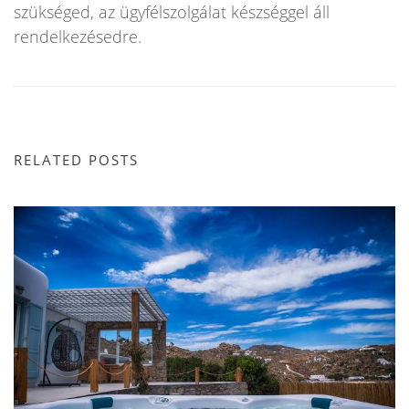
szükséged, az ügyfélszolgálat készséggel áll
rendelkezésedre.
RELATED POSTS