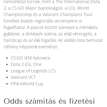
nemzetközi tornák, mint a The International Dota
2, a CS:GO Major bajnokságok, a LOL World
Championship és a Valorant Champions Tour.
Emellett kisebb regionális versenyekre is
fogadhatsz. A piacok között szerepel a mérkőzés
győztese, a térképek száma, az első vérengzés, a
handicap és az élő fogadás. Az alábbi lista bemutat
néhány népszerű eseményt:
CS:GO IEM Katowice
Dota 2 ESL One
League of Legends LCS
Valorant VCT
FIFA eWorld Cup
Odds számítás és fizetési