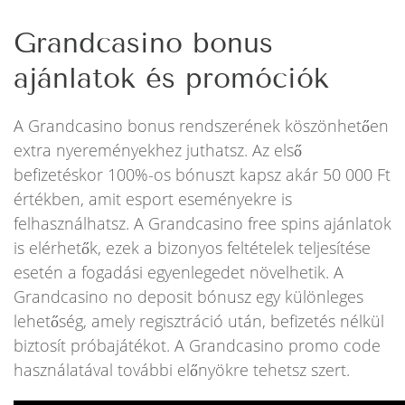
Grandcasino bonus
ajánlatok és promóciók
A Grandcasino bonus rendszerének köszönhetően
extra nyereményekhez juthatsz. Az első
befizetéskor 100%-os bónuszt kapsz akár 50 000 Ft
értékben, amit esport eseményekre is
felhasználhatsz. A Grandcasino free spins ajánlatok
is elérhetők, ezek a bizonyos feltételek teljesítése
esetén a fogadási egyenlegedet növelhetik. A
Grandcasino no deposit bónusz egy különleges
lehetőség, amely regisztráció után, befizetés nélkül
biztosít próbajátékot. A Grandcasino promo code
használatával további előnyökre tehetsz szert.