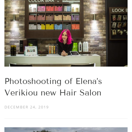
Photoshooting of Elena’s
Verikiou new Hair Salon
DECEMBER 24, 2019