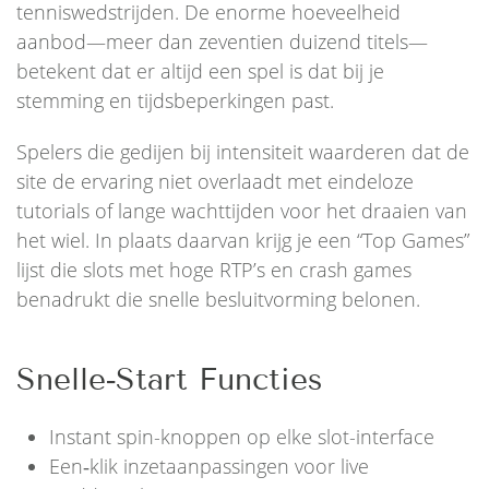
tenniswedstrijden. De enorme hoeveelheid
aanbod—meer dan zeventien duizend titels—
betekent dat er altijd een spel is dat bij je
stemming en tijdsbeperkingen past.
Spelers die gedijen bij intensiteit waarderen dat de
site de ervaring niet overlaadt met eindeloze
tutorials of lange wachttijden voor het draaien van
het wiel. In plaats daarvan krijg je een “Top Games”
lijst die slots met hoge RTP’s en crash games
benadrukt die snelle besluitvorming belonen.
Snelle‑Start Functies
Instant spin-knoppen op elke slot-interface
Een‑klik inzetaanpassingen voor live