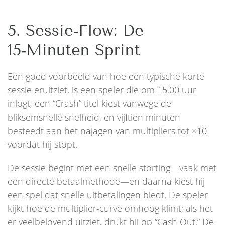
5. Sessie‑Flow: De
15‑Minuten Sprint
Een goed voorbeeld van hoe een typische korte
sessie eruitziet, is een speler die om 15.00 uur
inlogt, een “Crash” titel kiest vanwege de
bliksemsnelle snelheid, en vijftien minuten
besteedt aan het najagen van multipliers tot ×10
voordat hij stopt.
De sessie begint met een snelle storting—vaak met
een directe betaalmethode—en daarna kiest hij
een spel dat snelle uitbetalingen biedt. De speler
kijkt hoe de multiplier-curve omhoog klimt; als het
er veelbelovend uitziet, drukt hij op “Cash Out.” De