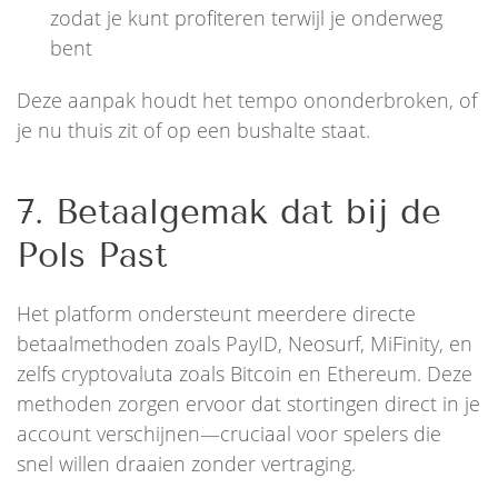
zodat je kunt profiteren terwijl je onderweg
bent
Deze aanpak houdt het tempo ononderbroken, of
je nu thuis zit of op een bushalte staat.
7. Betaalgemak dat bij de
Pols Past
Het platform ondersteunt meerdere directe
betaalmethoden zoals PayID, Neosurf, MiFinity, en
zelfs cryptovaluta zoals Bitcoin en Ethereum. Deze
methoden zorgen ervoor dat stortingen direct in je
account verschijnen—cruciaal voor spelers die
snel willen draaien zonder vertraging.