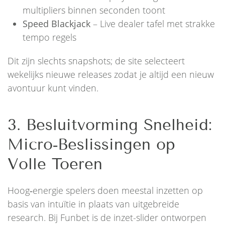
multipliers binnen seconden toont
Speed Blackjack
– Live dealer tafel met strakke
tempo regels
Dit zijn slechts snapshots; de site selecteert
wekelijks nieuwe releases zodat je altijd een nieuw
avontuur kunt vinden.
3. Besluitvorming Snelheid:
Micro‑Beslissingen op
Volle Toeren
Hoog‑energie spelers doen meestal inzetten op
basis van intuïtie in plaats van uitgebreide
research. Bij Funbet is de inzet-slider ontworpen