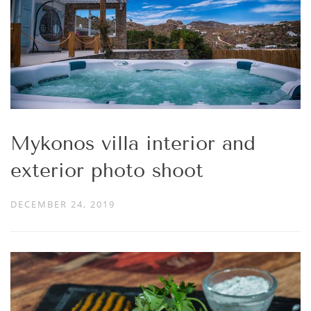
Mykonos villa interior and
exterior photo shoot
DECEMBER 24, 2019