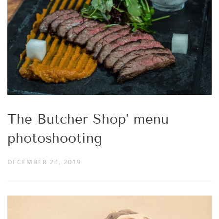
The Butcher Shop’ menu
photoshooting
DECEMBER 24, 2019