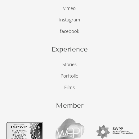
vimeo
instagram
facebook
Experience
Stories
Porftolio
Films
Member