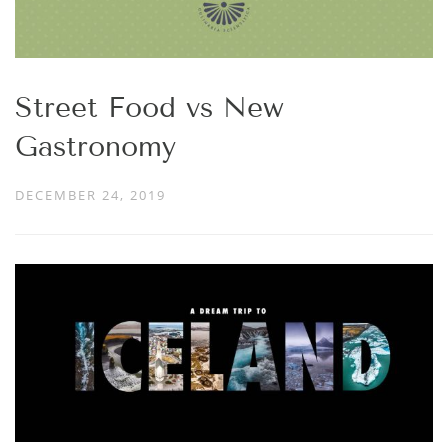
Street Food vs New
Gastronomy
DECEMBER 24, 2019