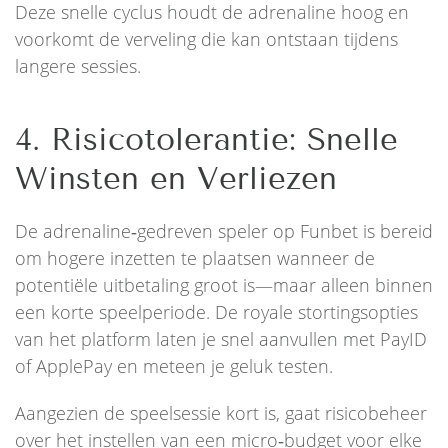
Deze snelle cyclus houdt de adrenaline hoog en
voorkomt de verveling die kan ontstaan tijdens
langere sessies.
4. Risicotolerantie: Snelle
Winsten en Verliezen
De adrenaline‑gedreven speler op Funbet is bereid
om hogere inzetten te plaatsen wanneer de
potentiële uitbetaling groot is—maar alleen binnen
een korte speelperiode. De royale stortingsopties
van het platform laten je snel aanvullen met PayID
of ApplePay en meteen je geluk testen.
Aangezien de speelsessie kort is, gaat risicobeheer
over het instellen van een micro‑budget voor elke