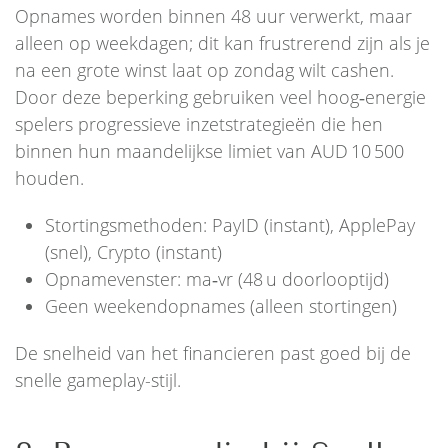
Opnames worden binnen 48 uur verwerkt, maar
alleen op weekdagen; dit kan frustrerend zijn als je
na een grote winst laat op zondag wilt cashen.
Door deze beperking gebruiken veel hoog‑energie
spelers progressieve inzetstrategieën die hen
binnen hun maandelijkse limiet van AUD 10 500
houden.
Stortingsmethoden: PayID (instant), ApplePay
(snel), Crypto (instant)
Opnamevenster: ma‑vr (48 u doorlooptijd)
Geen weekendopnames (alleen stortingen)
De snelheid van het financieren past goed bij de
snelle gameplay-stijl.