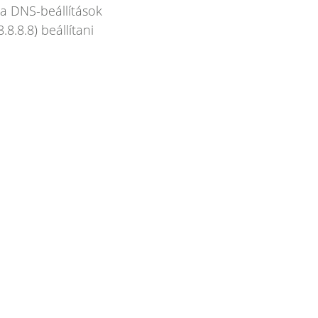
 a DNS-beállítások
8.8.8) beállítani