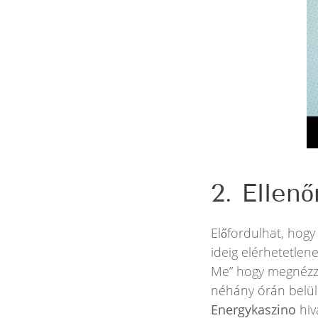
2. Ellenő
Előfordulhat, hogy
ideig elérhetetlen
Me” hogy megnézze,
néhány órán belül 
Energykaszino
hiv