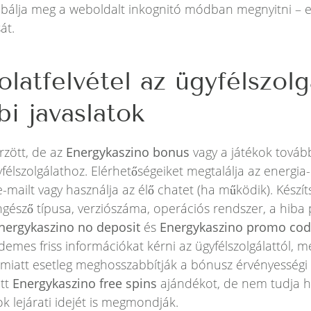
óbálja meg a weboldalt inkognitó módban megnyitni – e
át.
latfelvétel az ügyfélszolg
bi javaslatok
rzött, de az
Energykaszino bonus
vagy a játékok továb
yfélszolgálathoz. Elérhetőségeiket megtalálja az energia
e-mailt vagy használja az élő chatet (ha működik). Készí
gésző típusa, verziószáma, operációs rendszer, a hiba 
nergykaszino no deposit
és
Energykaszino promo co
rdemes friss információkat kérni az ügyfélszolgálattól, 
a miatt esetleg meghosszabbítják a bónusz érvényességi 
tt
Energykaszino free spins
ajándékot, de nem tudja ha
ok lejárati idejét is megmondják.