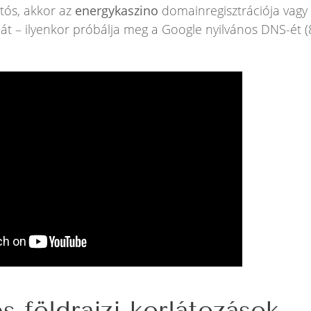
tós, akkor az
energykaszino
domainregisztrációja vagy
át – ilyenkor próbálja meg a Google nyilvános DNS-ét (8.
s földrajzi korlátozások