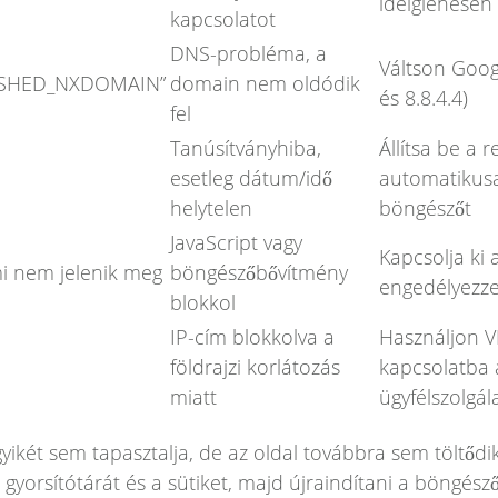
ideiglenesen 
kapcsolatot
DNS-probléma, a
Váltson Goog
ISHED_NXDOMAIN”
domain nem oldódik
és 8.8.4.4)
fel
Tanúsítványhiba,
Állítsa be a 
esetleg dátum/idő
automatikusan
helytelen
böngészőt
JavaScript vagy
Kapcsolja ki 
i nem jelenik meg
böngészőbővítmény
engedélyezze
blokkol
IP-cím blokkolva a
Használjon V
földrajzi korlátozás
kapcsolatba 
miatt
ügyfélszolgála
gyikét sem tapasztalja, de az oldal továbbra sem töltőd
 gyorsítótárát és a sütiket, majd újraindítani a böngész