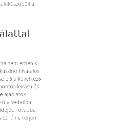
z kiküszöböli a
álattal
bra sem érhetők
-kaszino hivatalos
tse elő a következő
pontos leírása és
de
ajánlatok
mert a weboldal
idejét. Továbbá,
sználni, kérjen