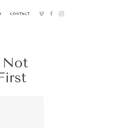
Q
CONTACT
 Not
irst