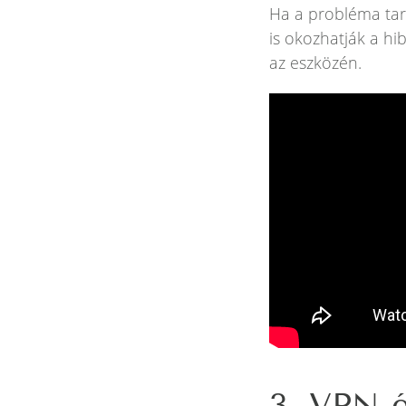
Ha a probléma tar
is okozhatják a hib
az eszközén.
3. VPN é