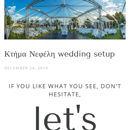
Κτήμα Νεφέλη wedding setup
DECEMBER 24, 2019
IF YOU LIKE WHAT YOU SEE, DON'T
HESITATE,
let's