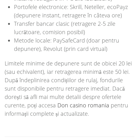
Portofele electronice: Skrill, Neteller, ecoPayz
(depunere instant, retragere în câteva ore)
Transfer bancar clasic (retragere 2-5 zile
lucrătoare, comision posibil)
Metode locale: PaySafeCard (doar pentru
depunere), Revolut (prin card virtual)
Limitele minime de depunere sunt de obicei 20 lei
(sau echivalent), iar retragerea minimă este 50 lei.
După îndeplinirea condițiilor de rulaj, fondurile
sunt disponibile pentru retragere imediat. Dacă
dorești să afli mai multe detalii despre ofertele
curente, poți accesa
Don casino romania
pentru
informații complete și actualizate.