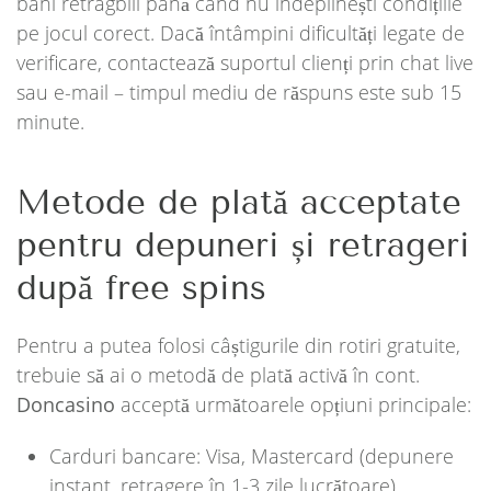
bani retragbili până când nu îndeplinești condițiile
pe jocul corect. Dacă întâmpini dificultăți legate de
verificare, contactează suportul clienți prin chat live
sau e-mail – timpul mediu de răspuns este sub 15
minute.
Metode de plată acceptate
pentru depuneri și retrageri
după free spins
Pentru a putea folosi câștigurile din rotiri gratuite,
trebuie să ai o metodă de plată activă în cont.
Doncasino
acceptă următoarele opțiuni principale:
Carduri bancare: Visa, Mastercard (depunere
instant, retragere în 1-3 zile lucrătoare)