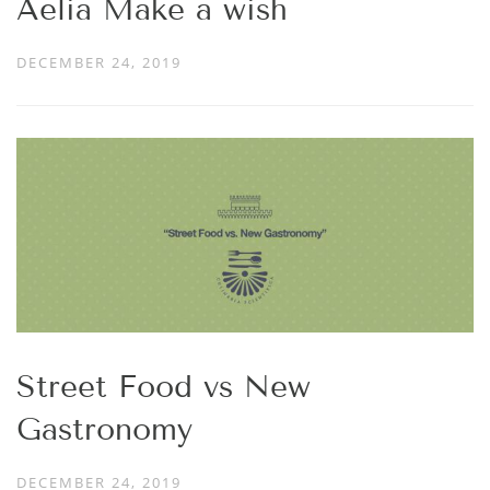
Aelia Make a wish
DECEMBER 24, 2019
Street Food vs New
Gastronomy
DECEMBER 24, 2019