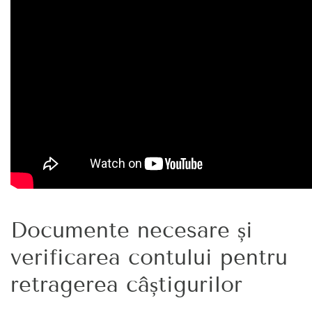
Documente necesare și
verificarea contului pentru
retragerea câștigurilor