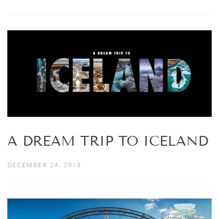
A DREAM TRIP TO ICELAND
DECEMBER 24, 2019