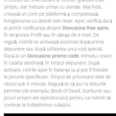
simplu, dar trebuie urmat cu atenție. Mai întâi,
creează un cont pe platformă și completează
înregistrarea cu datele tale reale. Apoi, verifică dacă
ai primit notificarea despre
Doncasino free spins
în secțiunea Profil sau în căsuța de e-mail. De
regulă, rotirile se activează automat după prima
depunere sau după utilizarea unui cod special.
Dacă ai un
Doncasino promo code
, introdu-l exact
în caseta destinată, în timpul depunerii. După
activare, rotirile apar în balanța ta și pot fi folosite
la jocurile specificate. Timpul de procesare este de
obicei sub 5 minute. Asigură-te că joci la sloturile
permise (de exemplu, Book of Dead, Starburst sau
jocuri proprii ale operatorului) pentru ca rotirile să
conteze la îndeplinirea rulajului.