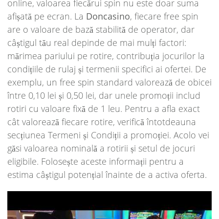
online, valoarea fiecărui spin nu este doar suma
afișată pe ecran. La
Doncasino
, fiecare free spin
are o valoare de bază stabilită de operator, dar
câștigul tău real depinde de mai mulți factori:
mărimea pariului pe rotire, contribuția jocurilor la
condițiile de rulaj și termenii specifici ai ofertei. De
exemplu, un free spin standard valorează de obicei
între 0,10 lei și 0,50 lei, dar unele promoții includ
rotiri cu valoare fixă de 1 leu. Pentru a afla exact
cât valorează fiecare rotire, verifică întotdeauna
secțiunea Termeni și Condiții a promoției. Acolo vei
găsi valoarea nominală a rotirii și setul de jocuri
eligibile. Folosește aceste informații pentru a
estima câștigul potențial înainte de a activa oferta.