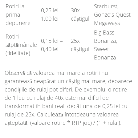
Rotiri la
Starburst,
0,25 lei –
30x
prima
Gonzo’s Quest
1,00 lei
câștigul
depunere
Megaways
Big Bass
Rotiri
0,15 lei –
25x
Bonanza,
săptămânale
0,40 lei
câștigul
Sweet
(fidelitate)
Bonanza
Observă că valoarea mai mare a rotirii nu
garantează neapărat un câștig mai mare, deoarece
condițiile de rulaj pot diferi. De exemplu, o rotire
de 1 leu cu rulaj de 40x este mai dificil de
transformat în bani reali decât una de 0,25 lei cu
rulaj de 25x. Calculează întotdeauna valoarea
așteptată: (valoare rotire * RTP joc) / (1 + rulaj).