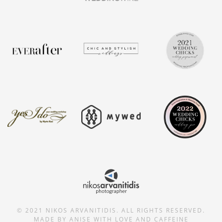
© 2021 NIKOS ARVANITIDIS. ALL RIGHTS RESERVED.
MADE BY
ANISE
WITH LOVE AND CAFFEINE