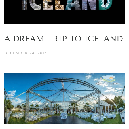
A DREAM TRIP TO ICELAND
DECEMBER 24, 2019