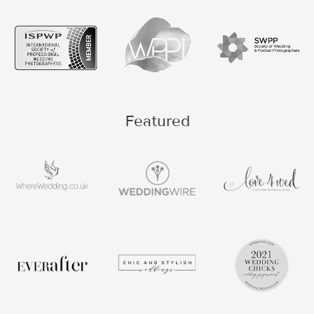
Featured