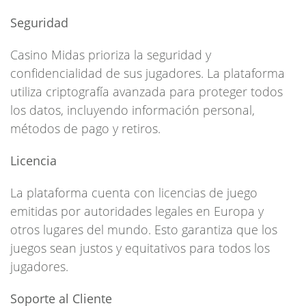
Seguridad
Casino Midas prioriza la seguridad y
confidencialidad de sus jugadores. La plataforma
utiliza criptografía avanzada para proteger todos
los datos, incluyendo información personal,
métodos de pago y retiros.
Licencia
La plataforma cuenta con licencias de juego
emitidas por autoridades legales en Europa y
otros lugares del mundo. Esto garantiza que los
juegos sean justos y equitativos para todos los
jugadores.
Soporte al Cliente