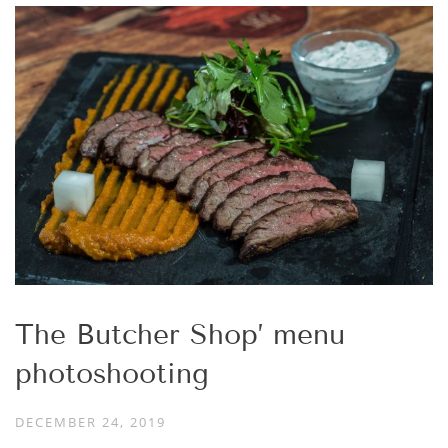
The Butcher Shop’ menu
photoshooting
DECEMBER 24, 2019