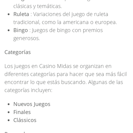
clásicas y temáticas.
Ruleta
: Variaciones del juego de ruleta
tradicional, como la americana o europea.
Bingo
: Juegos de bingo con premios
generosos.
Categorías
Los juegos en Casino Midas se organizan en
diferentes categorías para hacer que sea más fácil
encontrar lo que estás buscando. Algunas de las
categorías incluyen:
Nuevos Juegos
Finales
Clássicos