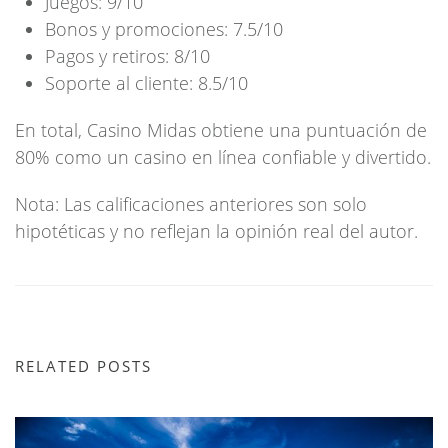
Juegos: 9/10
Bonos y promociones: 7.5/10
Pagos y retiros: 8/10
Soporte al cliente: 8.5/10
En total, Casino Midas obtiene una puntuación de
80% como un casino en línea confiable y divertido.
Nota: Las calificaciones anteriores son solo
hipotéticas y no reflejan la opinión real del autor.
RELATED POSTS