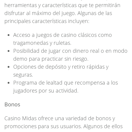
herramientas y características que te permitirán
disfrutar al máximo del juego. Algunas de las
principales características incluyen:
Acceso a juegos de casino clásicos como
tragamonedas y ruletas.
Posibilidad de jugar con dinero real o en modo
demo para practicar sin riesgo.
Opciones de depósito y retiro rápidas y
seguras.
Programa de lealtad que recompensa a los
jugadores por su actividad.
Bonos
Casino Midas ofrece una variedad de bonos y
promociones para sus usuarios. Algunos de ellos