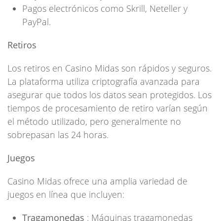
Pagos electrónicos como Skrill, Neteller y
PayPal.
Retiros
Los retiros en Casino Midas son rápidos y seguros.
La plataforma utiliza criptografía avanzada para
asegurar que todos los datos sean protegidos. Los
tiempos de procesamiento de retiro varían según
el método utilizado, pero generalmente no
sobrepasan las 24 horas.
Juegos
Casino Midas ofrece una amplia variedad de
juegos en línea que incluyen:
Tragamonedas
: Máquinas tragamonedas