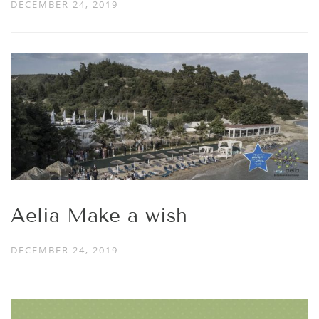
DECEMBER 24, 2019
Aelia Make a wish
DECEMBER 24, 2019