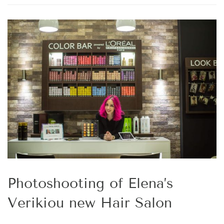
Photoshooting of Elena’s
Verikiou new Hair Salon