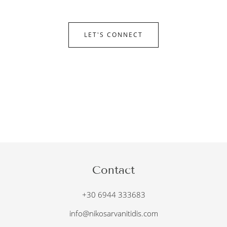
LET'S CONNECT
Contact
+30 6944 333683
info@nikosarvanitidis.com