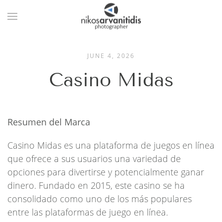
JUNE 4, 2026
Casino Midas
Resumen del Marca
Casino Midas es una plataforma de juegos en línea
que ofrece a sus usuarios una variedad de
opciones para divertirse y potencialmente ganar
dinero. Fundado en 2015, este casino se ha
consolidado como uno de los más populares
entre las plataformas de juego en línea.