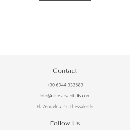
Contact
+30 6944 333683
info@nikosarvanitidis.com
El. Venizelou 23, Thessaloniki
Follow Us