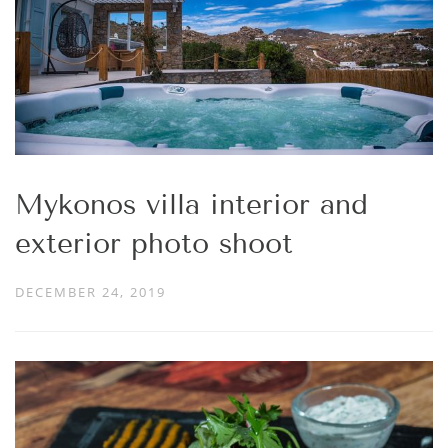
Mykonos villa interior and
exterior photo shoot
DECEMBER 24, 2019