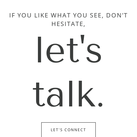
IF YOU LIKE WHAT YOU SEE, DON'T
HESITATE,
let's
talk.
LET'S CONNECT