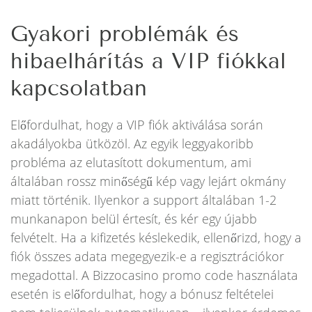
Gyakori problémák és
hibaelhárítás a VIP fiókkal
kapcsolatban
Előfordulhat, hogy a VIP fiók aktiválása során
akadályokba ütközöl. Az egyik leggyakoribb
probléma az elutasított dokumentum, ami
általában rossz minőségű kép vagy lejárt okmány
miatt történik. Ilyenkor a support általában 1-2
munkanapon belül értesít, és kér egy újabb
felvételt. Ha a kifizetés késlekedik, ellenőrizd, hogy a
fiók összes adata megegyezik-e a regisztrációkor
megadottal. A Bizzocasino promo code használata
esetén is előfordulhat, hogy a bónusz feltételei