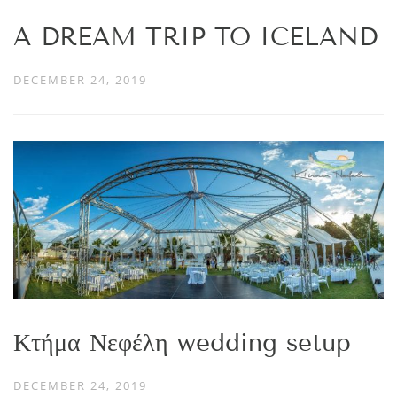
A DREAM TRIP TO ICELAND
DECEMBER 24, 2019
Κτήμα Νεφέλη wedding setup
DECEMBER 24, 2019