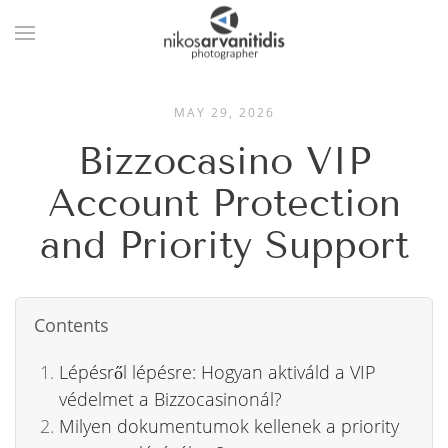
MAY 29, 2026
Bizzocasino VIP
Account Protection
and Priority Support
Contents
Lépésről lépésre: Hogyan aktiváld a VIP
védelmet a Bizzocasinonál?
Milyen dokumentumok kellenek a priority