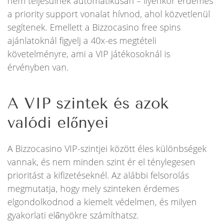
nem teljesülnek automatikusan – ilyenkor érdemes
a priority support vonalat hívnod, ahol közvetlenül
segítenek. Emellett a Bizzocasino free spins
ajánlatoknál figyelj a 40x-es megtételi
követelményre, ami a VIP játékosoknál is
érvényben van.
A VIP szintek és azok
valódi előnyei
A Bizzocasino VIP-szintjei között éles különbségek
vannak, és nem minden szint ér el ténylegesen
prioritást a kifizetéseknél. Az alábbi felsorolás
megmutatja, hogy mely szinteken érdemes
elgondolkodnod a kiemelt védelmen, és milyen
gyakorlati előnyökre számíthatsz.