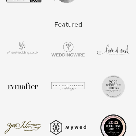
Featured