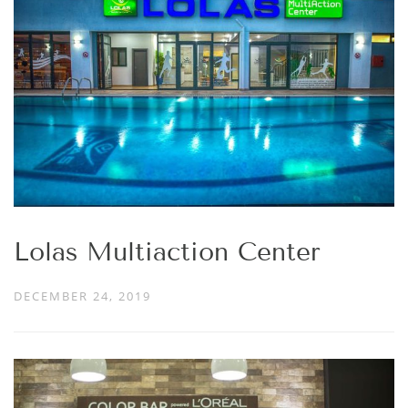
Lolas Multiaction Center
DECEMBER 24, 2019