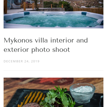
Mykonos villa interior and
exterior photo shoot
DECEMBER 24, 2019