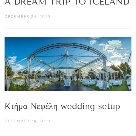
A DREAM TRIP TO ICELAND
DECEMBER 24, 2019
Κτήμα Νεφέλη wedding setup
DECEMBER 24, 2019