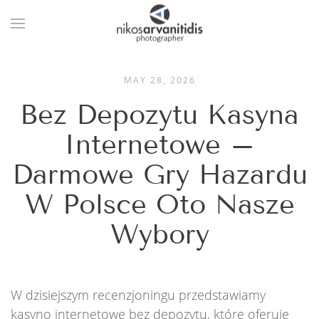
MAY 28, 2026
Bez Depozytu Kasyna
Internetowe –
Darmowe Gry Hazardu
W Polsce Oto Nasze
Wybory
W dzisiejszym recenzjoningu przedstawiamy
kasyno internetowe bez depozytu, które oferuje