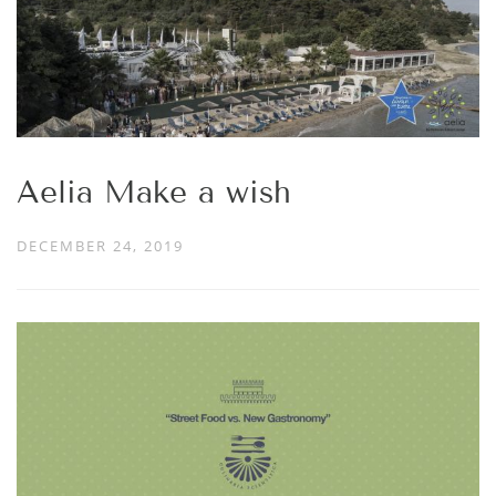
Aelia Make a wish
DECEMBER 24, 2019