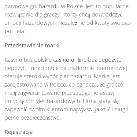
darmowe gry hazardu w Polsce. Jest to popularne
rozwiązanie dla graczy, którzy chcą doświadczyć
emocji hazardowych niezależnie od kwoty swojego
portfela.
Przedstawienie marki
Kasyno bez
polskie casino online bez depozytu
depozytu funkcjonuje na platformie internetowej i
oferuje szeroki wybór gier hazardu. Marka jest
zarejestrowana w Polsce, co oznacza, że gracze
mają zagwarantowane przestrzeganie ustaw
dotyczących gier hazardowych. Firma stara się
zapewnić swoim klientom najwyższą jakość usług i
pełne bezpieczeństwo.
Rejestracja