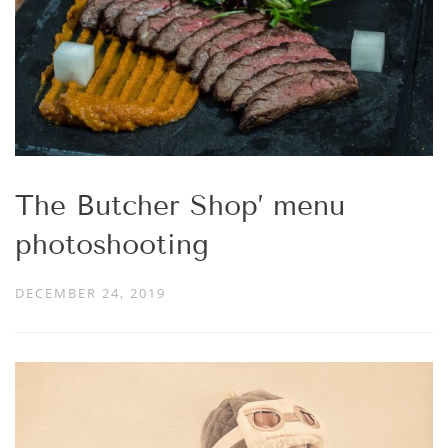
The Butcher Shop’ menu
photoshooting
DECEMBER 24, 2019