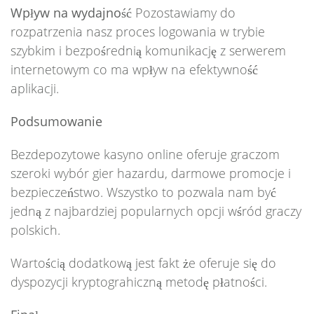
Wpływ na wydajność
Pozostawiamy do
rozpatrzenia nasz proces logowania w trybie
szybkim i bezpośrednią komunikację z serwerem
internetowym co ma wpływ na efektywność
aplikacji.
Podsumowanie
Bezdepozytowe kasyno online oferuje graczom
szeroki wybór gier hazardu, darmowe promocje i
bezpieczeństwo. Wszystko to pozwala nam być
jedną z najbardziej popularnych opcji wśród graczy
polskich.
Wartością dodatkową jest fakt że oferuje się do
dyspozycji kryptograhiczną metodę płatności.