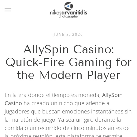
JUNE 8, 2026
AllySpin Casino:
Quick‑Fire Gaming for
the Modern Player
En la era donde el tiempo es moneda,
AllySpin
Casino
ha creado un nicho que atiende a
jugadores que buscan emociones instantáneas sin
la maratón de juego. Ya sea un giro durante la
comida o un recorrido de cinco minutos antes de
la próxima reunión, esta plataforma te permite