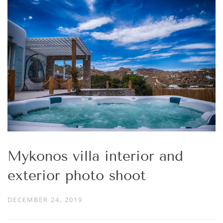
Mykonos villa interior and
exterior photo shoot
DECEMBER 24, 2019