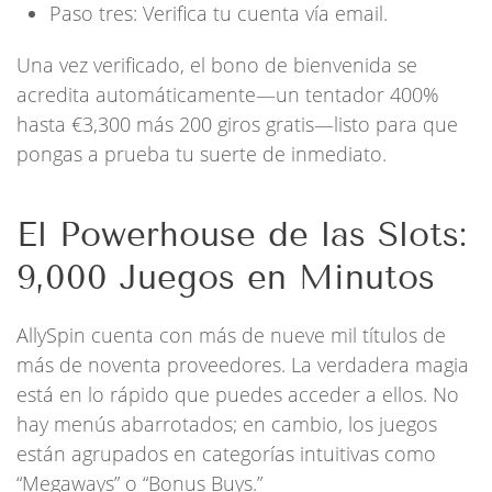
Paso tres: Verifica tu cuenta vía email.
Una vez verificado, el bono de bienvenida se
acredita automáticamente—un tentador 400%
hasta €3,300 más 200 giros gratis—listo para que
pongas a prueba tu suerte de inmediato.
El Powerhouse de las Slots:
9,000 Juegos en Minutos
AllySpin cuenta con más de nueve mil títulos de
más de noventa proveedores. La verdadera magia
está en lo rápido que puedes acceder a ellos. No
hay menús abarrotados; en cambio, los juegos
están agrupados en categorías intuitivas como
“Megaways” o “Bonus Buys.”