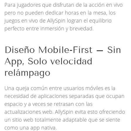
Para jugadores que disfrutan de la acción en vivo
pero no pueden dedicar horas en la mesa, los
juegos en vivo de AllySpin logran el equilibrio
perfecto entre inmersión y brevedad.
Diseño Mobile-First – Sin
App, Solo velocidad
relámpago
Una queja común entre usuarios móviles es la
necesidad de aplicaciones separadas que ocupan
espacio y a veces se retrasan con las
actualizaciones web. AllySpin evita esto ofreciendo
un sitio web totalmente adaptable que se siente
como una app nativa.