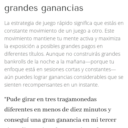
grandes ganancias
La estrategia de juego rápido significa que estás en
constante movimiento de un juego a otro. Este
movimiento mantiene tu mente activa y maximiza
la exposición a posibles grandes pagos en
diferentes títulos. Aunque no construirás grandes
bankrolls de la noche a la mañana—porque tu
enfoque está en sesiones cortas y constantes—
aún puedes lograr ganancias considerables que se
sienten recompensantes en un instante.
“Pude girar en tres tragamonedas
diferentes en menos de diez minutos y
conseguí una gran ganancia en mi tercer