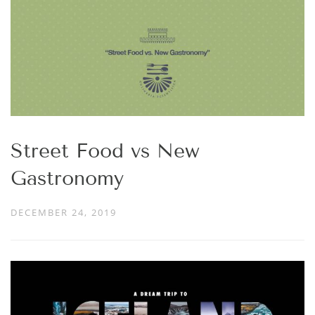
Street Food vs New
Gastronomy
DECEMBER 24, 2019