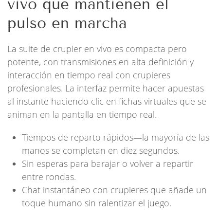
vivo que mantienen el
pulso en marcha
La suite de crupier en vivo es compacta pero
potente, con transmisiones en alta definición y
interacción en tiempo real con crupieres
profesionales. La interfaz permite hacer apuestas
al instante haciendo clic en fichas virtuales que se
animan en la pantalla en tiempo real.
Tiempos de reparto rápidos—la mayoría de las
manos se completan en diez segundos.
Sin esperas para barajar o volver a repartir
entre rondas.
Chat instantáneo con crupieres que añade un
toque humano sin ralentizar el juego.