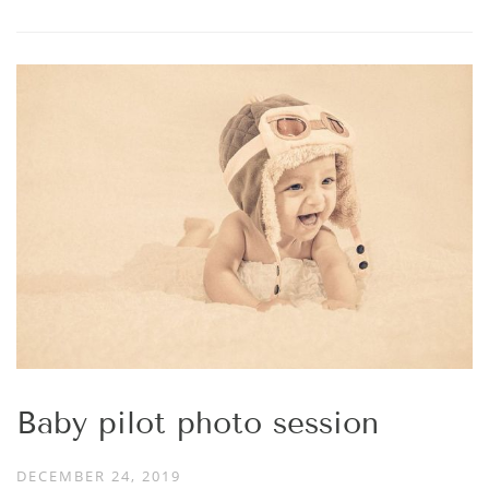
Baby pilot photo session
DECEMBER 24, 2019