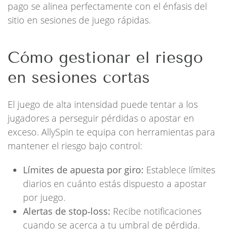
pago se alinea perfectamente con el énfasis del
sitio en sesiones de juego rápidas.
Cómo gestionar el riesgo
en sesiones cortas
El juego de alta intensidad puede tentar a los
jugadores a perseguir pérdidas o apostar en
exceso. AllySpin te equipa con herramientas para
mantener el riesgo bajo control:
Límites de apuesta por giro:
Establece límites
diarios en cuánto estás dispuesto a apostar
por juego.
Alertas de stop‑loss:
Recibe notificaciones
cuando se acerca a tu umbral de pérdida.