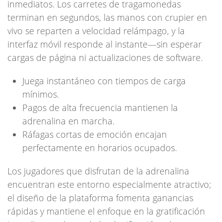
inmediatos. Los carretes de tragamonedas
terminan en segundos, las manos con crupier en
vivo se reparten a velocidad relámpago, y la
interfaz móvil responde al instante—sin esperar
cargas de página ni actualizaciones de software.
Juega instantáneo con tiempos de carga
mínimos.
Pagos de alta frecuencia mantienen la
adrenalina en marcha.
Ráfagas cortas de emoción encajan
perfectamente en horarios ocupados.
Los jugadores que disfrutan de la adrenalina
encuentran este entorno especialmente atractivo;
el diseño de la plataforma fomenta ganancias
rápidas y mantiene el enfoque en la gratificación